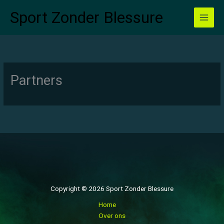
Ga
Sport Zonder Blessure
naar
de
inhoud
Partners
Copyright © 2026 Sport Zonder Blessure
Home
Over ons